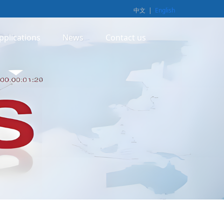
中文
|
English
pplications
News
Contact us